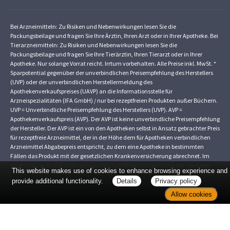
Bei Arzneimitteln: Zu Risiken und Nebenwirkungen lesen Sie die
Packungsbeilage und fragen Sie Ihre Ärztin, Ihren Arzt oder in Ihrer Apotheke. Bei
Tierarzneimitteln: Zu Risiken und Nebenwirkungen lesen Sie die
Packungsbeilage und fragen Sie Ihre Tierärztin, Ihren Tierarzt oder in Ihrer
Apotheke. Nur solange Vorrat reicht. Irrtum vorbehalten. Alle Preise inkl. MwSt. *
Sparpotential gegenüber der unverbindlichen Preisempfehlung des Herstellers
(UVP) oder der unverbindlichen Herstellermeldung des
Apothekenverkaufspreises (UAVP) an die Informationsstelle für
Arzneispezialitäten (IFA GmbH) / nur bei rezeptfreien Produkten außer Büchern.
UVP = Unverbindliche Preisempfehlung des Herstellers (UVP). AVP =
Apothekenverkaufspreis (AVP). Der AVP ist keine unverbindliche Preisempfehlung
der Hersteller. Der AVP ist ein von den Apotheken selbst in Ansatz gebrachter Preis
für rezeptfreie Arzneimittel, der in der Höhe dem für Apotheken verbindlichen
Arzneimittel Abgabepreis entspricht, zu dem eine Apotheke in bestimmten
Fällen das Produkt mit der gesetzlichen Krankenversicherung abrechnet. Im
Gegensatz zum AVP ist die gebräuchliche UVP eine Empfehlung der Hersteller.
This website makes use of cookies to enhance browsing experience and
provide additional functionality.
Details
Privacy policy
Allow cookies