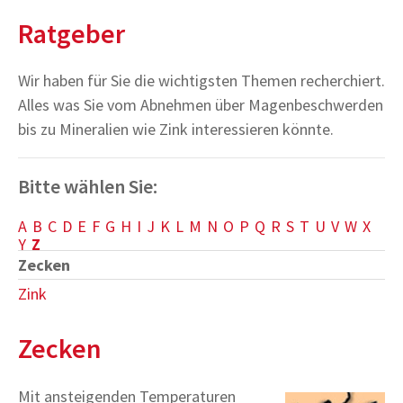
Ratgeber
Wir haben für Sie die wichtigsten Themen recherchiert.
Alles was Sie vom Abnehmen über Magenbeschwerden
bis zu Mineralien wie Zink interessieren könnte.
Bitte wählen Sie:
A
B
C
D
E
F
G
H
I
J
K
L
M
N
O
P
Q
R
S
T
U
V
W
X
Y
Z
Zecken
Zink
Zecken
Mit ansteigenden Temperaturen