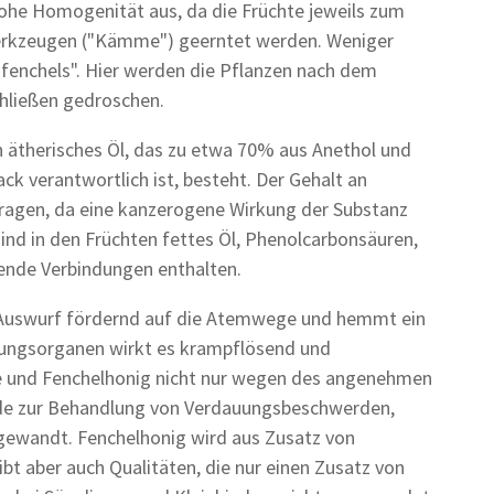
ohe Homogenität aus, da die Früchte jeweils zum
werkzeugen ("Kämme") geerntet werden. Weniger
fenchels". Hier werden die Pflanzen nach dem
hließen gedroschen.
in ätherisches Öl, das zu etwa 70% aus Anethol und
k verantwortlich ist, besteht. Der Gehalt an
tragen, da eine kanzerogene Wirkung der Substanz
ind in den Früchten fettes Öl, Phenolcarbonsäuren,
kende Verbindungen enthalten.
d Auswurf fördernd auf die Atemwege und hemmt ein
ungsorganen wirkt es krampflösend und
e und Fenchelhonig nicht nur wegen des angenehmen
nde zur Behandlung von Verdauungsbeschwerden,
wandt. Fenchelhonig wird aus Zusatz von
ibt aber auch Qualitäten, die nur einen Zusatz von