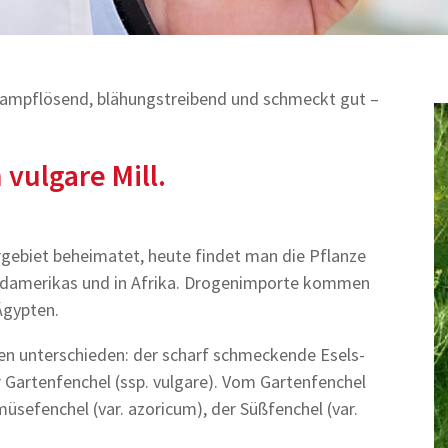
krampflösend, blähungstreibend und schmeckt gut –
vulgare Mill.
rgebiet beheimatet, heute findet man die Pflanze
n Südamerikas und in Afrika. Drogenimporte kommen
Ägypten.
n unterschieden: der scharf schmeckende Esels-
r Gartenfenchel (ssp. vulgare). Vom Gartenfenchel
müsefenchel (var. azoricum), der Süßfenchel (var.