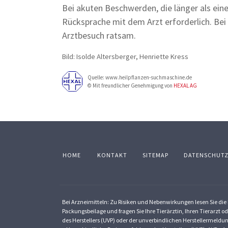
Bei akuten Beschwerden, die länger als ein
Rücksprache mit dem Arzt erforderlich. Bei 
Arztbesuch ratsam.
Bild: Isolde Altersberger, Henriette Kress
Quelle: www.heilpflanzen-suchmaschine.de
© Mit freundlicher Genehmigung von
HEXAL AG
HOME
KONTAKT
SITEMAP
DATENSCHUT
Bei Arzneimitteln: Zu Risiken und Nebenwirkungen lesen Sie die P
Packungsbeilage und fragen Sie Ihre Tierärztin, Ihren Tierarzt od
des Herstellers (UVP) oder der unverbindlichen Herstellermeldun