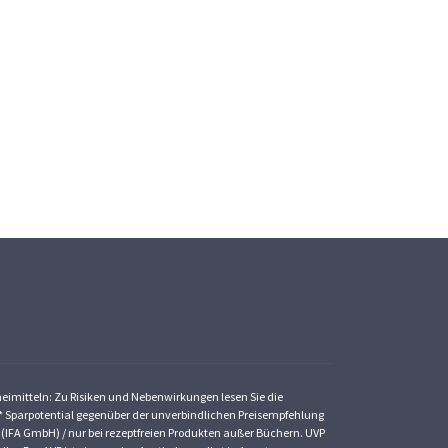
zneimitteln: Zu Risiken und Nebenwirkungen lesen Sie die
St. * Sparpotential gegenüber der unverbindlichen Preisempfehlung
 (IFA GmbH) / nur bei rezeptfreien Produkten außer Büchern. UVP