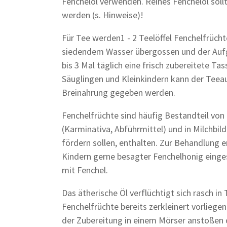
Fenchelöl verwenden. Reines Fenchelöl soll
werden (s. Hinweise)!
Für Tee werden1 - 2 Teelöffel Fenchelfrücht
siedendem Wasser übergossen und der Aufg
bis 3 Mal täglich eine frisch zubereitete T
Säuglingen und Kleinkindern kann der Teea
Breinahrung gegeben werden.
Fenchelfrüchte sind häufig Bestandteil vo
(Karminativa, Abführmittel) und in Milchbil
fördern sollen, enthalten. Zur Behandlung
Kindern gerne besagter Fenchelhonig einges
mit Fenchel.
Das ätherische Öl verflüchtigt sich rasch i
Fenchelfrüchte bereits zerkleinert vorliege
der Zubereitung in einem Mörser anstoßen o