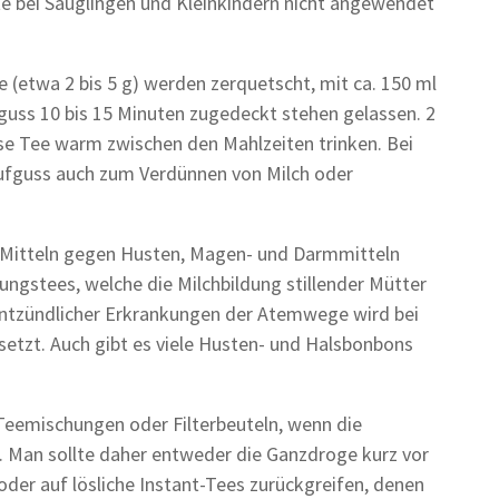
te bei Säuglingen und Kleinkindern nicht angewendet
e (etwa 2 bis 5 g) werden zerquetscht, mit ca. 150 ml
uss 10 bis 15 Minuten zugedeckt stehen gelassen. 2
asse Tee warm zwischen den Mahlzeiten trinken. Bei
ufguss auch zum Verdünnen von Milch oder
n Mitteln gegen Husten, Magen- und Darmmitteln
dungstees, welche die Milchbildung stillender Mütter
 entzündlicher Erkrankungen der Atemwege wird bei
etzt. Auch gibt es viele Husten- und Halsbonbons
n Teemischungen oder Filterbeuteln, wenn die
n. Man sollte daher entweder die Ganzdroge kurz vor
der auf lösliche Instant-Tees zurückgreifen, denen