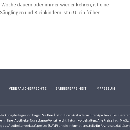
e Woche dauern oder immer wieder kehren, ist eine
Säuglingen und Kleinkindern ist u.U. ein früher
Z
VERBRAUCHERRECHTE
BARRIEREFREIHEIT
IMPRESSUM
ackungsbeilage und fragen Sie Ihre Ärztin, Ihren Arzt oder in Ihrer Apotheke. Bei Tierar
er in Ihrer Apotheke. Nur solange Vorrat reicht. Irrtum vorbehalten. Alle Preise inkl. Mw
g des Apothekenverkaufspreises (UAVP) an die Informationsstelle für Arzneispezialitäten