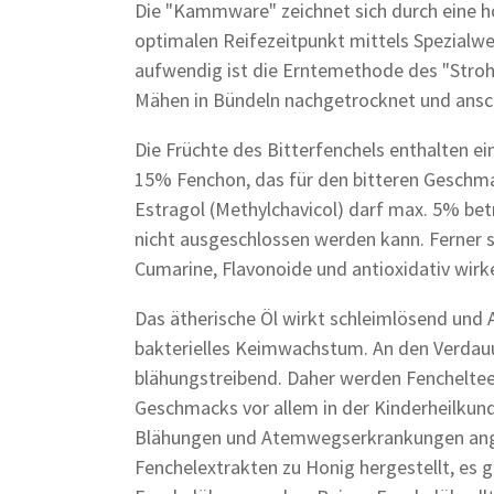
Die "Kammware" zeichnet sich durch eine h
optimalen Reifezeitpunkt mittels Spezial
aufwendig ist die Erntemethode des "Stroh
Mähen in Bündeln nachgetrocknet und ansc
Die Früchte des Bitterfenchels enthalten e
15% Fenchon, das für den bitteren Geschmac
Estragol (Methylchavicol) darf max. 5% be
nicht ausgeschlossen werden kann. Ferner s
Cumarine, Flavonoide und antioxidativ wir
Das ätherische Öl wirkt schleimlösend un
bakterielles Keimwachstum. An den Verdau
blähungstreibend. Daher werden Fenchelte
Geschmacks vor allem in der Kinderheilku
Blähungen und Atemwegserkrankungen ange
Fenchelextrakten zu Honig hergestellt, es g