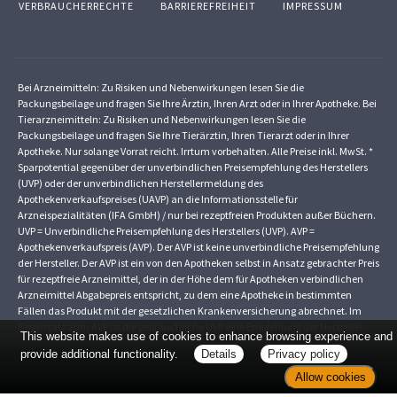
VERBRAUCHERRECHTE
BARRIEREFREIHEIT
IMPRESSUM
Bei Arzneimitteln: Zu Risiken und Nebenwirkungen lesen Sie die
Packungsbeilage und fragen Sie Ihre Ärztin, Ihren Arzt oder in Ihrer Apotheke. Bei
Tierarzneimitteln: Zu Risiken und Nebenwirkungen lesen Sie die
Packungsbeilage und fragen Sie Ihre Tierärztin, Ihren Tierarzt oder in Ihrer
Apotheke. Nur solange Vorrat reicht. Irrtum vorbehalten. Alle Preise inkl. MwSt. *
Sparpotential gegenüber der unverbindlichen Preisempfehlung des Herstellers
(UVP) oder der unverbindlichen Herstellermeldung des
Apothekenverkaufspreises (UAVP) an die Informationsstelle für
Arzneispezialitäten (IFA GmbH) / nur bei rezeptfreien Produkten außer Büchern.
UVP = Unverbindliche Preisempfehlung des Herstellers (UVP). AVP =
Apothekenverkaufspreis (AVP). Der AVP ist keine unverbindliche Preisempfehlung
der Hersteller. Der AVP ist ein von den Apotheken selbst in Ansatz gebrachter Preis
für rezeptfreie Arzneimittel, der in der Höhe dem für Apotheken verbindlichen
Arzneimittel Abgabepreis entspricht, zu dem eine Apotheke in bestimmten
Fällen das Produkt mit der gesetzlichen Krankenversicherung abrechnet. Im
Gegensatz zum AVP ist die gebräuchliche UVP eine Empfehlung der Hersteller.
This website makes use of cookies to enhance browsing experience and
provide additional functionality.
Details
Privacy policy
Allow cookies