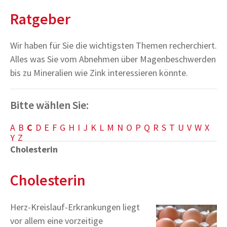
Ratgeber
Wir haben für Sie die wichtigsten Themen recherchiert.
Alles was Sie vom Abnehmen über Magenbeschwerden
bis zu Mineralien wie Zink interessieren könnte.
Bitte wählen Sie:
A
B
C
D
E
F
G
H
I
J
K
L
M
N
O
P
Q
R
S
T
U
V
W
X
Y
Z
Cholesterin
Cholesterin
Herz-Kreislauf-Erkrankungen liegt
vor allem eine vorzeitige